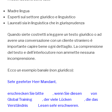
Madre lingua
Esperti sul settore giuridico e linguistico
Laureati sia in linguistica che in giurisprudenza
Quando siete costretti a leggere un testo giuridico o ad
avere una conversazione con un cliente straniero è
importante capire bene ogni dettaglio. La comprensione
del testo e dell´interlocutore non ammette nessuna
incomprensione.
Ecco un esempio banale (non giuridico):
Sehr geehrter Herr Mandant,
erschrecken Sie bitte
nicht
, wenn Sie diesen
Text
von
Global Training
lesen
, der viele Lücken
enthält
, die das
Verständnis
beim
Lesen sehr erschweren.