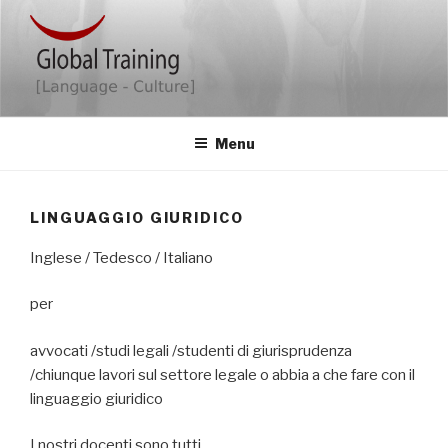
Salta
al
contenuto
GLOBAL TRAINING
Ihr kompetenter Partner für Seminare und mehr
Menu
LINGUAGGIO GIURIDICO
Inglese / Tedesco / Italiano
per
avvocati /studi legali /studenti di giurisprudenza
/chiunque lavori sul settore legale o abbia a che fare con il
linguaggio giuridico
I nostri docenti sono tutti