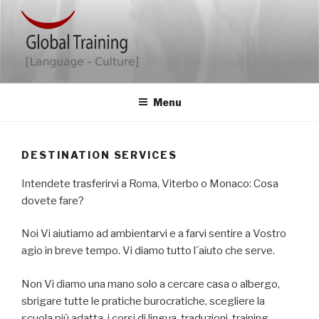
Salta
al
contenuto
GLOBAL TRAINING
Ihr kompetenter Partner für Seminare und mehr
Menu
DESTINATION SERVICES
Intendete trasferirvi a Roma, Viterbo o Monaco: Cosa
dovete fare?
Noi Vi aiutiamo ad ambientarvi e a farvi sentire a Vostro
agio in breve tempo. Vi diamo tutto l´aiuto che serve.
Non Vi diamo una mano solo a cercare casa o albergo,
sbrigare tutte le pratiche burocratiche, scegliere la
scuola più adatta, i corsi di lingua, traduzioni, training