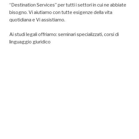
“Destination Services” per tutti i settori in cui ne abbiate
bisogno. Vi aiutiamo con tutte esigenze della vita
quotidiana e Vi assistiamo.
Ai studi legali offriamo: seminari specializzati, corsi di
linguaggio giuridico
Per gli studenti di giurisprudenza: vi assistiamo per
studi/esami
Avete bisogno di una consulenza linguistica o dell´aiuto
con un progetto? Allora contattateci!
I nostri docenti che fanno parte del team sono tutti
laureati ed esperti nella loro materia.